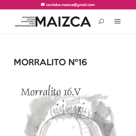
cordoba.maizca@gmail.com
MORRALITO Nº16