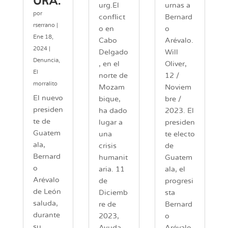
URA.
urnas a
urg.El
por
Bernard
conflict
rserrano
|
o
o en
Ene 18,
Arévalo.
Cabo
2024
|
Will
Delgado
Denuncia
,
Oliver,
, en el
El
12 /
norte de
morralito
Noviem
Mozam
El nuevo
bre /
bique,
presiden
2023. El
ha dado
te de
presiden
lugar a
Guatem
te electo
una
ala,
de
crisis
Bernard
Guatem
humanit
o
ala, el
aria. 11
Arévalo
progresi
de
de León
sta
Diciemb
saluda,
Bernard
re de
durante
o
2023,
su
Arévalo,
Ayuda