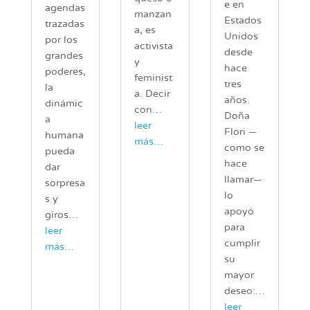
e en
agendas
manzan
Estados
trazadas
a, es
Unidos
por los
activista
desde
grandes
y
hace
poderes,
feminist
tres
la
a. Decir
años.
dinámic
con…
Doña
a
leer
Flori —
humana
más…
como se
pueda
hace
dar
llamar—
sorpresa
lo
s y
apoyó
giros…
para
leer
cumplir
más…
su
mayor
deseo:…
leer