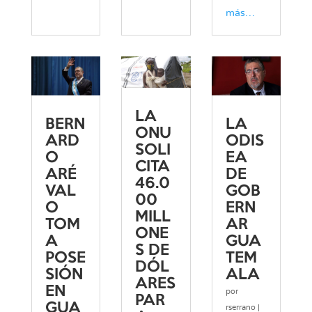
más…
LA
BERN
LA
ONU
ARD
ODIS
SOLI
O
EA
CITA
ARÉ
DE
46.0
VAL
GOB
00
O
ERN
MILL
TOM
AR
ONE
A
GUA
S DE
POSE
TEM
DÓL
SIÓN
ALA
ARES
EN
por
PAR
GUA
rserrano
|