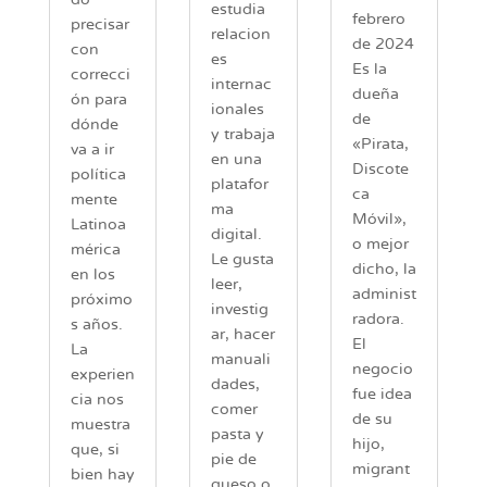
estudia
febrero
precisar
relacion
de 2024
con
es
Es la
correcci
internac
dueña
ón para
ionales
de
dónde
y trabaja
«Pirata,
va a ir
en una
Discote
política
platafor
ca
mente
ma
Móvil»,
Latinoa
digital.
o mejor
mérica
Le gusta
dicho, la
en los
leer,
administ
próximo
investig
radora.
s años.
ar, hacer
El
La
manuali
negocio
experien
dades,
fue idea
cia nos
comer
de su
muestra
pasta y
hijo,
que, si
pie de
migrant
bien hay
queso o