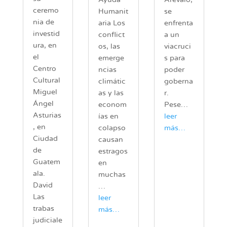
ceremo
se
Humanit
nia de
enfrenta
aria Los
investid
a un
conflict
ura, en
viacruci
os, las
el
s para
emerge
Centro
poder
ncias
Cultural
goberna
climátic
Miguel
r.
as y las
Ángel
Pese…
econom
Asturias
leer
ías en
, en
más…
colapso
Ciudad
causan
de
estragos
Guatem
en
ala.
muchas
David
…
Las
leer
trabas
más…
judiciale