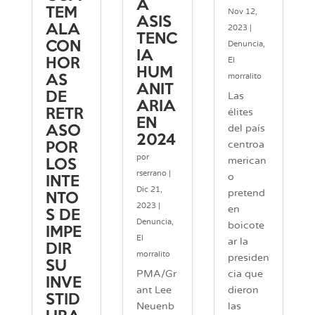
A
TEM
Nov 12,
ASIS
ALA
2023
|
TENC
CON
Denuncia
,
IA
El
HOR
HUM
morralito
AS
ANIT
DE
Las
ARIA
RETR
élites
EN
del país
ASO
2024
centroa
POR
por
merican
LOS
rserrano
|
o
INTE
Dic 21,
pretend
NTO
2023
|
en
S DE
Denuncia
,
boicote
IMPE
El
ar la
DIR
morralito
presiden
SU
cia que
PMA/Gr
INVE
dieron
ant Lee
STID
las
Neuenb