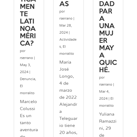
AS
DAD
MEN
PAR
por
TE
A
rserrano
|
LATI
UNA
Mar 28,
NOA
MUJ
2024
|
MÉRI
Actividade
ER
CA?
s
,
El
MAY
por
morralito
A
rserrano
|
QUIC
María
May 3,
José
HÉ.
2024
|
Longo,
por
Denuncia
,
4 de
rserrano
|
El
marzo
Mar 4,
morralito
de 2022
2024
|
El
Marcelo
Alejandr
morralito
Colussi
a
Yuliana
Es un
Teleguar
Ramazzi
tanto
io tiene
ni, 29
aventura
20 años,
de
do