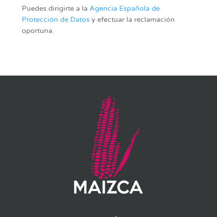
Puedes dirigirte a la
Agencia Española de
Protección de Datos
y efectuar la reclamación
oportuna.