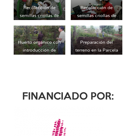
Recolección de
Recolección de
semillas criollas de
semillas criollas de
los mercados de
los mercados de
mayoreo donde
mayoreo donde
también se
también se
Huerto orgánico con
Preparación del
identifican
identifican
introducción de
terreno en la Parcela
agricultores/as que
agricultores/as que
especies criollas
experimental de
trabajen con ellas y
trabajen con ellas y
MAIZCA para
las conserven.
las conserven.
evaluación de
aspectos técnicos del
uso de las semillas
FINANCIADO POR: