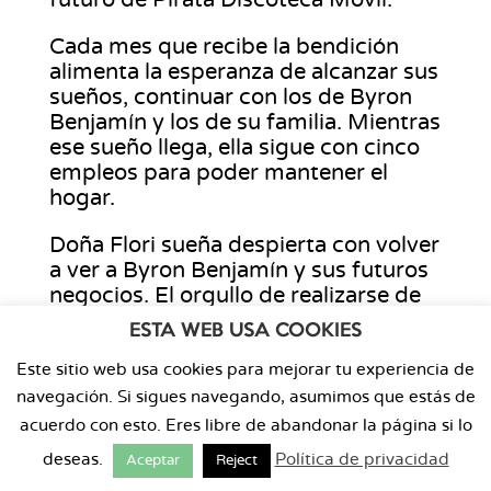
futuro de Pirata Discoteca Móvil.
Cada mes que recibe la bendición
alimenta la esperanza de alcanzar sus
sueños, continuar con los de Byron
Benjamín y los de su familia. Mientras
ese sueño llega, ella sigue con cinco
empleos para poder mantener el
hogar.
Doña Flori sueña despierta con volver
a ver a Byron Benjamín y sus futuros
negocios. El orgullo de realizarse de
esta manera no va a dejar de existir
ESTA WEB USA COOKIES
mientras siga siendo la DJ de Pirata
Discoteca Móvil.
Este sitio web usa cookies para mejorar tu experiencia de
navegación. Si sigues navegando, asumimos que estás de
«Es como un milagro de Dios, yo digo
acuerdo con esto. Eres libre de abandonar la página si lo
que es un milagro porque así lo
deseas.
Política de privacidad
Aceptar
Reject
siento yo en mi corazón», concluyó.