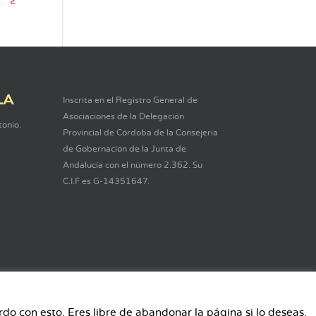
1
2
LA
Inscrita en el Registro General de
Asociaciones de la Delegación
tonio.
Provincial de Córdoba de la Consejería
de Gobernación de la Junta de
Andalucía con el número 2.362. Su
C.I.F es G-14351647.
o con esto. Eres libre de abandonar la página si lo deseas.