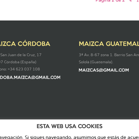
Página 2 de 2
«
IZCA CÓRDOBA
MAIZCA GUATEMA
 San Juan de la Cruz, 17
3ª Av. 8-67 zona 1. Barrio San An
7 Córdoba (España)
Sololá (Guatemala).
fono: +34 623 037 108
ESTA WEB USA COOKIES
navegación. Si sigues navegando, asumimos que estás de acuerd