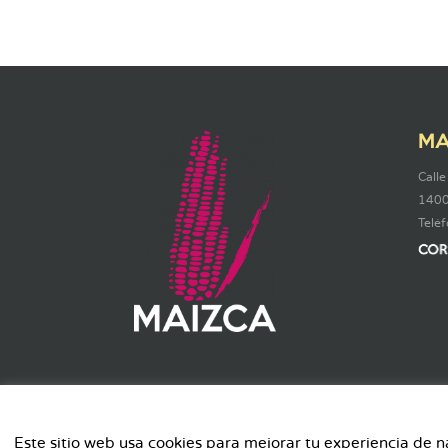
MA
Calle
1400
Telé
Contacto
Política de privacidad
Este sitio web usa cookies para mejorar tu experiencia de 