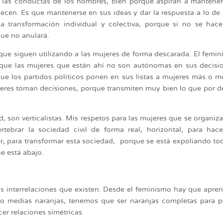
 las conductas de los hombres, bien porque aspiran a mantene
cen. Es que mantenerse en sus ideas y dar la respuesta a lo de 
a transformación individual y colectiva, porque si no se hac
ue no anulará.
 que siguen utilizando a las mujeres de forma descarada. El femi
rque las mujeres que están ahí no son autónomas en sus decisi
ue los partidos políticos ponen en sus listas a mujeres más o 
ujeres toman decisiones, porque transmiten muy bien lo que por d
d, son verticalistas. Mis respetos para las mujeres que se organiz
rtebrar la sociedad civil de forma real, horizontal, para hac
r, para transformar esta sociedad, porque se está expoliando to
e está abajo.
s interrelaciones que existen. Desde el feminismo hay que apre
mo medias naranjas, tenemos que ser naranjas completas para 
cer relaciones simétricas