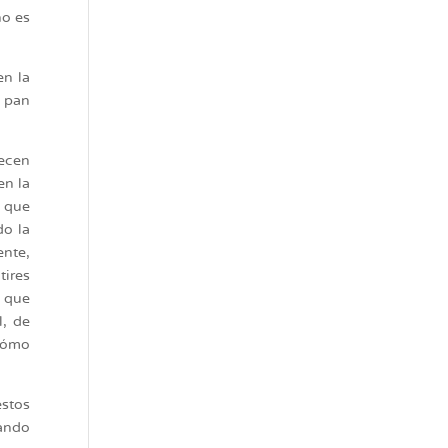
no es
en la
l pan
lecen
en la
y que
do la
ente,
tires
 que
l, de
 cómo
estos
uando