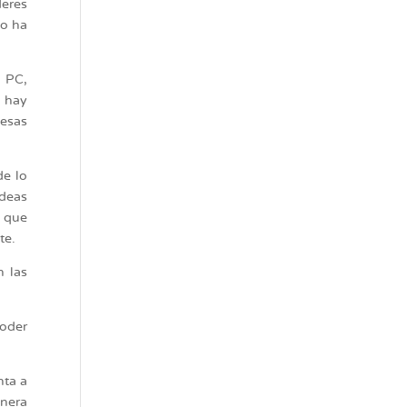
eres
no ha
l PC,
e hay
 esas
de lo
ideas
e que
te.
n las
poder
nta a
anera