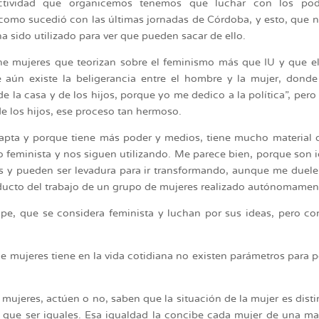
actividad que organicemos tenemos que luchar con los pod
 como sucedió con las últimas jornadas de Córdoba, y esto, que 
ha sido utilizado para ver que pueden sacar de ello.
iene mujeres que teorizan sobre el feminismo más que IU y que e
 aún existe la beligerancia entre el hombre y la mujer, dond
 la casa y de los hijos, porque yo me dedico a la política”, pero
de los hijos, ese proceso tan hermoso.
apta y porque tiene más poder y medios, tiene mucho material 
 feminista y nos siguen utilizando. Me parece bien, porque son 
as y pueden ser levadura para ir transformando, aunque me duel
oducto del trabajo de un grupo de mujeres realizado autónomamen
e, que se considera feminista y luchan por sus ideas, pero co
e mujeres tiene en la vida cotidiana no existen parámetros para 
mujeres, actúen o no, saben que la situación de la mujer es disti
que ser iguales. Esa igualdad la concibe cada mujer de una m