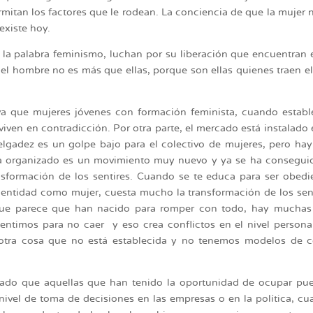
mitan los factores que le rodean. La conciencia de que la mujer 
existe hoy.
a palabra feminismo, luchan por su liberación que encuentran 
 el hombre no es más que ellas, porque son ellas quienes traen e
va que mujeres jóvenes con formación feminista, cuando estab
viven en contradicción. Por otra parte, el mercado está instalado 
elgadez es un golpe bajo para el colectivo de mujeres, pero ha
ta organizado es un movimiento muy nuevo y ya se ha consegui
ansformación de los sentires. Cuando se te educa para ser obedi
dentidad como mujer, cuesta mucho la transformación de los sen
 que parece que han nacido para romper con todo, hay muchas
ntimos para no caer y eso crea conflictos en el nivel persona
de otra cosa que no está establecida y no tenemos modelos de
atado que aquellas que han tenido la oportunidad de ocupar pu
 nivel de toma de decisiones en las empresas o en la política, c