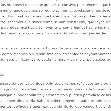
n los hombres con los que queremos convivir, pero tenemos que 
 de mujer que queremos ser como ser humano, relacionarnos de ig
ambién los hombres tienen que hacerlo y entonces podremos tene
ntos, tenemos que saber cómo se han construido, qué leyes le
se para poder manifestarse libremente como hemos hecho las muj
ad para hacerlo, en eso no somos distintos. Hay que ser femin
r el que propone el mercado, sino la vida humana y eso requie
os como machismo y feminismo son presentados peyorativament
ndo, se planifican los roles de hombre y de mujer para saber q
es.
absorbido por los partidos políticos y vemos reflejados en prog
n recogido lo menos hermoso del movimiento para darle formas d
manejan el poder político y económico y pueden permitirse cosa
o tienen dinero. Ha habido enfrentamientos, aunque hoy se e
mientos políticos siguen extrayendo de lo que vamos haciendo