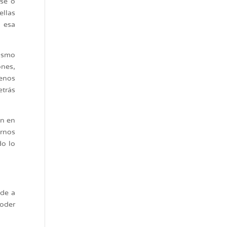
rse o
ellas
e esa
nismo
ones,
menos
etrás
an en
ernos
do lo
nde a
poder