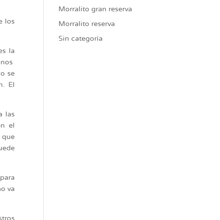
Morralito gran reserva
e los
Morralito reserva
Sin categoría
es la
ninos
mo se
. El
a las
n el
y que
puede
 para
mo va
tros