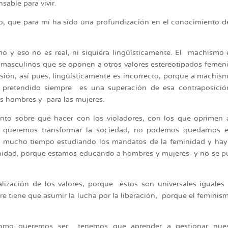
sable para vivir.
o, que para mí ha sido una profundización en el conocimiento d
 y eso no es real, ni siquiera lingüísticamente. El machismo 
 masculinos que se oponen a otros valores estereotipados feme
sión, así pues, lingüísticamente es incorrecto, porque a machis
pretendido siempre es una superación de esa contraposición
s hombres y para las mujeres.
nto sobre qué hacer con los violadores, con los que oprimen 
 si queremos transformar la sociedad, no podemos quedarnos e
os mucho tiempo estudiando los mandatos de la feminidad y ha
inidad, porque estamos educando a hombres y mujeres y no se 
lización de los valores, porque éstos son universales iguales
 tiene que asumir la lucha por la liberación, porque el feminis
mo queremos ser tenemos que aprender a gestionar nues