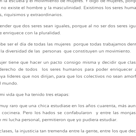
 la escuela y el movimiento de mujeres. Y digo de mujeres, porq
 no existe el hombre y la masculinidad. Existimos los seres hum
s, riquísimos y extraordinarios.
ender que dos seres sean iguales, porque al no ser dos seres igu
se enriquece con la pluralidad.
debe ser el día de todas las mujeres porque todas trabajamos den
ar la diversidad de las personas que constituyen un movimiento.
ujer tiene que hacer un pacto consigo misma y decidir que cla
 derecho de todos los seres humanos para poder enriquecer a
ya líderes que nos dirijan, para que los colectivos no sean amor
el mundo.
mi vida que ha tenido tres etapas:
muy raro que una chica estudiase en los años cuarenta, más au
 cocinera. Pero los hados se confabularon y entre las monjas
y mi lucha personal, permitieron que yo pudiera estudiar.
lases, la injusticia tan tremenda entre la gente, entre los que de