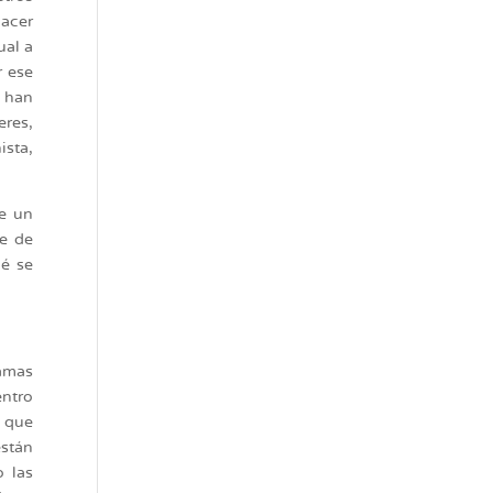
hacer
ual a
r ese
s han
eres,
ista,
re un
e de
ué se
ramas
entro
s que
stán
 las