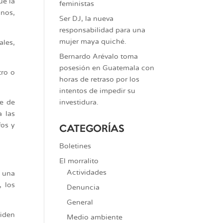
ue la
feministas
anos,
Ser DJ, la nueva
responsabilidad para una
mujer maya quiché.
ales,
Bernardo Arévalo toma
posesión en Guatemala con
tro o
horas de retraso por los
intentos de impedir su
se de
investidura.
 las
fos y
CATEGORÍAS
Boletines
El morralito
Actividades
n una
, los
Denuncia
General
ciden
Medio ambiente