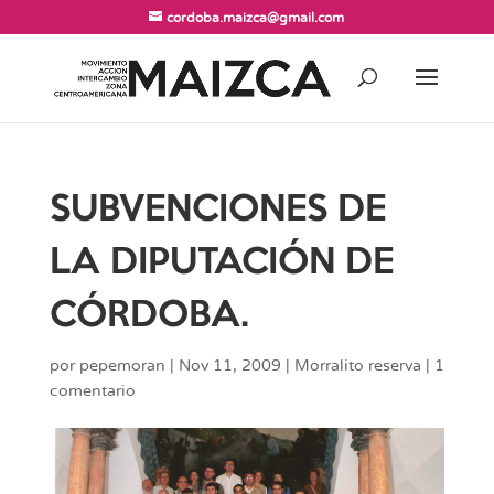
cordoba.maizca@gmail.com
SUBVENCIONES DE
LA DIPUTACIÓN DE
CÓRDOBA.
por
pepemoran
|
Nov 11, 2009
|
Morralito reserva
|
1
comentario