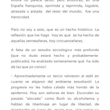
Ahora no parece tanto, pero entonces; en una
España franquista, oprimida y reprimida, lúgubre,
atrasada y aislada del resto del mundo; fue una
heroicidad.
Pero no voy a esto, que es un hecho histórico. La
reflexión que me hago hoy es qué se ha hecho de
aquellas veinteañeras, hoy cincuentañeras.
A falta de un estudio sociológico más profundo
(que no dudo estará hecho y probablemente
publicado), he analizado someramente qué ha sido
de las que yo conocí.
- Aproximadamente un tercio volvieron al redil en
cuanto se alejaron del ambiente estudiantil. La
progresía no les había calado más hondo de la
epidermis. Hoy son señoras de bien. Esconden su
pasado “alocado” como Bush su alcoholemia y
hablan de libertinaje en lugar de libertad, de
marimacho en lugar de mujer que vive según su