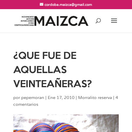
cordoba.maizca@gmail.com
¿QUE FUE DE
AQUELLAS
VEINTEAÑERAS?
por
pepemoran
|
Ene 17, 2010
|
Morralito reserva
|
4
comentarios