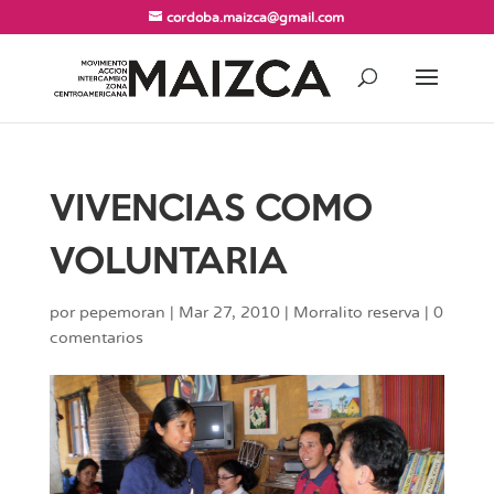
cordoba.maizca@gmail.com
VIVENCIAS COMO
VOLUNTARIA
por
pepemoran
|
Mar 27, 2010
|
Morralito reserva
|
0
comentarios