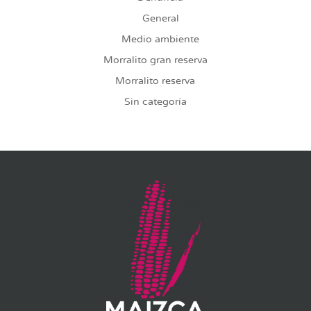
General
Medio ambiente
Morralito gran reserva
Morralito reserva
Sin categoría