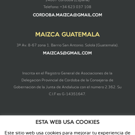
14007 Córdoba (España)
Teléfono: +34 623 037 108
MAIZCA GUATEMALA
3ª Av. 8-67 zona 1. Barrio San Antonio. Sololá (Guatemala).
Inscrita en el Registro General de Asociaciones de la
Delegación Provincial de Córdoba de la Consejería de
Gobernación de la Junta de Andalucía con el número 2.362. Su
C.I.F es G-14351647.
ESTA WEB USA COOKIES
Este sitio web usa cookies para mejorar tu experiencia de