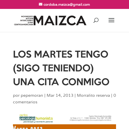
cordoba.maizca@gmail.com
LOS MARTES TENGO
(SIGO TENIENDO)
UNA CITA CONMIGO
por
pepemoran
|
Mar 14, 2013
|
Morralito reserva
|
0
comentarios