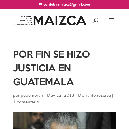
cordoba.maizca@gmail.com
POR FIN SE HIZO
JUSTICIA EN
GUATEMALA
por
pepemoran
|
May 12, 2013
|
Morralito reserva
|
1 comentario