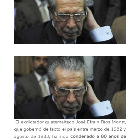
El exdictador guatemalteco José Efraín Ríos Montt,
que gobernó de facto el país entre marzo de 1982 y
agosto de 1983, ha sido
condenado a 80 años de