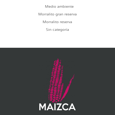
Medio ambiente
Morralito gran reserva
Morralito reserva
Sin categoría