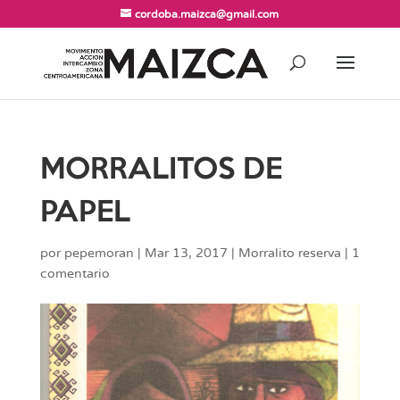
cordoba.maizca@gmail.com
MORRALITOS DE
PAPEL
por
pepemoran
|
Mar 13, 2017
|
Morralito reserva
|
1
comentario