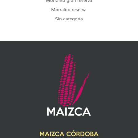
Morralito gran reserva
Morralito reserva
Sin categoría
MAIZCA CÓRDOBA