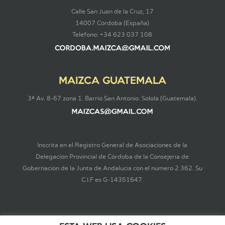
Calle San Juan de la Cruz, 17
14007 Córdoba (España)
Teléfono: +34 623 037 108
MAIZCA GUATEMALA
3ª Av. 8-67 zona 1. Barrio San Antonio. Sololá (Guatemala).
Inscrita en el Registro General de Asociaciones de la
Delegación Provincial de Córdoba de la Consejería de
Gobernación de la Junta de Andalucía con el número 2.362. Su
C.I.F es G-14351647.