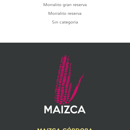
Morralito gran reserva
Morralito reserva
Sin categoría