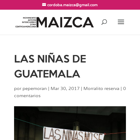
cordoba.maizca@gmail.com
LAS NIÑAS DE
GUATEMALA
por
pepemoran
|
Mar 30, 2017
|
Morralito reserva
|
0
comentarios