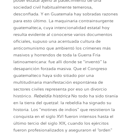
poder estatal ajeno al padecimiento de una
sociedad civil habitualmente temerosa,
desconfiada. Y en Guatemala hay sobradas razones
para esto último. La maquinaria contrainsurgente
guatemalteca, cuya intencionalidad estatal hoy
resulta evidente al conocerse varios documentos
oficiales, supuso una acentuada cultura de
anticomunismo que ambientó los crímenes más
masivos y horrendos de toda la Guerra Fría
latinoamericana: fue allí donde se “inventó” la
desaparición forzada masiva. Que el Congreso
guatemalteco haya sido sitiado por una
multitudinaria manifestación espontánea de
sectores civiles representa por eso un divorcio
histórico.
Rebeldía histórica
No todo ha sido tiranía
en la tierra del quetzal: la rebeldía ha signado su
historia. Los “motines de indios” que resistieron la
conquista en el siglo XVI fueron intensos hasta el
último tercio del siglo XIX, cuando los ejércitos
fueron profesionalizados y aseguraron el “orden”