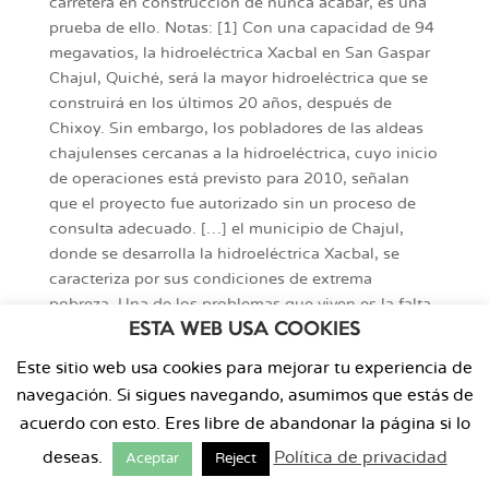
carretera en construcción de nunca acabar, es una
prueba de ello. Notas: [1] Con una capacidad de 94
megavatios, la hidroeléctrica Xacbal en San Gaspar
Chajul, Quiché, será la mayor hidroeléctrica que se
construirá en los últimos 20 años, después de
Chixoy. Sin embargo, los pobladores de las aldeas
chajulenses cercanas a la hidroeléctrica, cuyo inicio
de operaciones está previsto para 2010, señalan
que el proyecto fue autorizado sin un proceso de
consulta adecuado. […] el municipio de Chajul,
donde se desarrolla la hidroeléctrica Xacbal, se
caracteriza por sus condiciones de extrema
pobreza. Una de los problemas que viven es la falta
ESTA WEB USA COOKIES
de luz eléctrica. Actualmente, la subestación
eléctrica más cercana al área Ixil se encuentra en el
Este sitio web usa cookies para mejorar tu experiencia de
municipio de Sacapulas, y debido a la distancia -
navegación. Si sigues navegando, asumimos que estás de
unos 50 km de carretera-, el servicio es caro, de
acuerdo con esto. Eres libre de abandonar la página si lo
baja calidad y no llega más allá de la cabecera
municipal, Chajul. Por lo tanto, la Mesa Regional
deseas.
Política de privacidad
Aceptar
Reject
Ixil, la cual aglutina a 36 organizaciones sociales de