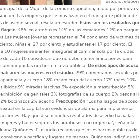
estudio, elabo
icipal de la Mujer de la comuna capitalina, midió por primeva v
tación. Las mujeres que se movilizan en el transporte público de
s de asedio sexual, revela un estudio.
Estos son los resultados qu
flagelo:
48% en autobuses 14% en las estaciones 12% en parque
 Las mujeres jóvenes representan el 74 por ciento de víctimas d
iento, niñas el 27 por ciento y estudiantes el 17 por ciento. El
da 10 mujeres se sienten inseguras al caminar sola por la ciudad
ete de cada 10 consideran que no deben tener limitaciones para
caminar por las noches en la vía pública.
De estos tipos de acoso
hablaron las mujeres en el estudio:
29% comentarios sexuales po
apariencia y cuerpo 18% tocamiento del cuerpo 17% roces 10%
silbidos 9% miradas lascivas 6% exposición a masturbación 5%
exhibición de genitales 3% fotografías de su cuerpo 2% besos al 
2% bocinazos 2% acecho
Preocupación
“Los hallazgos de acoso
sexual en la capital son evidencias de alarma para implementar
acciones. Hay que diseminar los resultados de asedio hacia las
mujeres y hacer seguros los autobuses con urgencia”, señaló la
iana Quiñones. El estudio reclama que los espacios públicos de 
 convivencia pacífica y lugares de respeto. Quiñones indicó que l