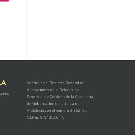
LA
Inscrita en el Registro General de
Asociaciones de la Delegación
tonio.
Provincial de Córdoba de la Consejería
de Gobernación de la Junta de
Andalucía con el número 2.362. Su
C.I.F es G-14351647.