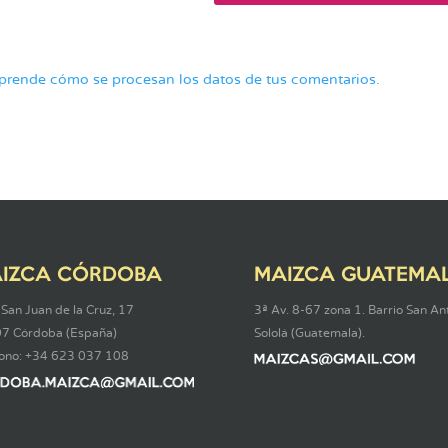
prende cómo se procesan los datos de tus comentarios.
IZCA CÓRDOBA
MAIZCA GUATEMA
 San Juan de la Cruz, 17
3ª Av. 8-67 zona 1. Barrio San An
7 Córdoba (España)
Sololá (Guatemala).
fono: +34 623 037 108