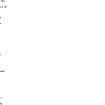
rado
ez el
e
s
e
r
aire
la
os