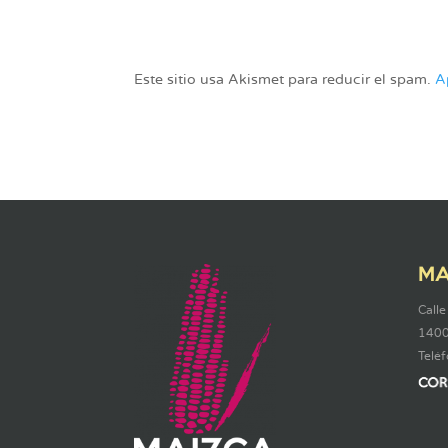
Este sitio usa Akismet para reducir el spam.
A
MA
Calle
1400
Telé