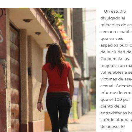
Un estudio
divulgado el
miércoles de es
semana estable
que en seis
espacios públi
de la ciudad de
Guatemala las
mujeres son m
vulnerables a s
víctimas de ase
sexual. Además
informe determ
que el 100 por
ciento de las
entrevistadas h
sufrido alguna 
de acoso. El