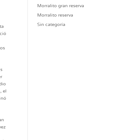
Morralito gran reserva
Morralito reserva
Sin categoría
ta
ció
cos
ás
er
dio
, el
inó
an
vez