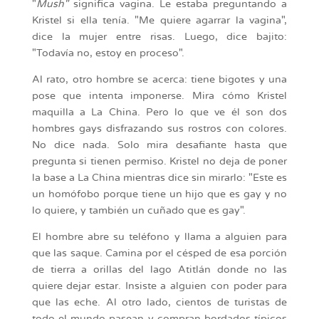
"
Mush"
significa vagina. Le estaba preguntando a
Kristel si ella tenía. "Me quiere agarrar la vagina",
dice la mujer entre risas. Luego, dice bajito:
"Todavía no, estoy en proceso".
Al rato, otro hombre se acerca: tiene bigotes y una
pose que intenta imponerse. Mira cómo Kristel
maquilla a La China. Pero lo que ve él son dos
hombres gays disfrazando sus rostros con colores.
No dice nada. Solo mira desafiante hasta que
pregunta si tienen permiso. Kristel no deja de poner
la base a La China mientras dice sin mirarlo: "Este es
un homófobo porque tiene un hijo que es gay y no
lo quiere, y también un cuñado que es gay".
El hombre abre su teléfono y llama a alguien para
que las saque. Camina por el césped de esa porción
de tierra a orillas del lago Atitlán donde no las
quiere dejar estar. Insiste a alguien con poder para
que las eche. Al otro lado, cientos de turistas de
todo el mundo pasean y compran bordados típicos