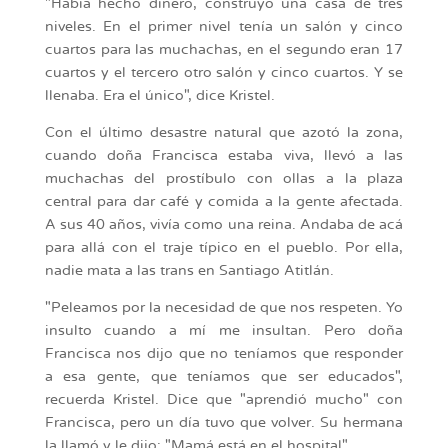
"Había hecho dinero, construyó una casa de tres
niveles. En el primer nivel tenía un salón y cinco
cuartos para las muchachas, en el segundo eran 17
cuartos y el tercero otro salón y cinco cuartos. Y se
llenaba. Era el único", dice Kristel.
Con el último desastre natural que azotó la zona,
cuando doña Francisca estaba viva, llevó a las
muchachas del prostíbulo con ollas a la plaza
central para dar café y comida a la gente afectada.
A sus 40 años, vivía como una reina. Andaba de acá
para allá con el traje típico en el pueblo. Por ella,
nadie mata a las trans en Santiago Atitlán.
"Peleamos por la necesidad de que nos respeten. Yo
insulto cuando a mí me insultan. Pero doña
Francisca nos dijo que no teníamos que responder
a esa gente, que teníamos que ser educados",
recuerda Kristel. Dice que "aprendió mucho" con
Francisca, pero un día tuvo que volver. Su hermana
la llamó y le dijo: "Mamá está en el hospital".