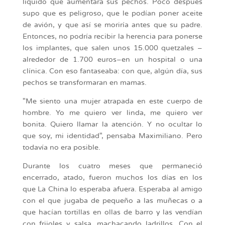
líquido que aumentara sus pechos. Poco después
supo que es peligroso, que le podían poner aceite
de avión, y que así se moriría antes que su padre.
Entonces, no podría recibir la herencia para ponerse
los implantes, que salen unos 15.000 quetzales –
alrededor de 1.700 euros–en un hospital o una
clínica. Con eso fantaseaba: con que, algún día, sus
pechos se transformaran en mamas.
"Me siento una mujer atrapada en este cuerpo de
hombre. Yo me quiero ver linda, me quiero ver
bonita. Quiero llamar la atención. Y no ocultar lo
que soy, mi identidad", pensaba Maximiliano. Pero
todavía no era posible.
Durante los cuatro meses que permaneció
encerrado, atado, fueron muchos los días en los
que La China lo esperaba afuera. Esperaba al amigo
con el que jugaba de pequeño a las muñecas o a
que hacían tortillas en ollas de barro y las vendían
con frijoles y salsa, machacando ladrillos. Con el