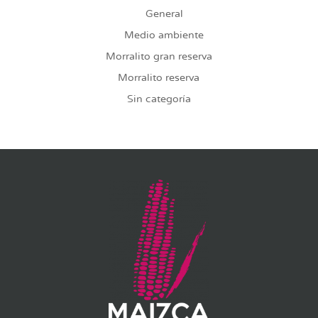
General
Medio ambiente
Morralito gran reserva
Morralito reserva
Sin categoría