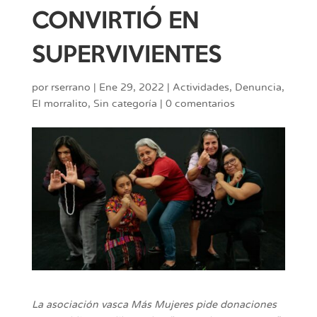
CONVIRTIÓ EN
SUPERVIVIENTES
por
rserrano
|
Ene 29, 2022
|
Actividades
,
Denuncia
,
El morralito
,
Sin categoría
|
0 comentarios
La asociación vasca Más Mujeres pide donaciones