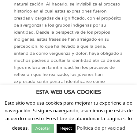
naturalización. Al hacerlo, se invisibiliza el proceso
histórico en el cual estas expresiones fueron
creadas y cargadas de significado, con el propósito
de avergonzar a los grupos indígenas por su
identidad. Desde la perspectiva de los propios
indígenas, estas frases se han arraigado en su
percepción, lo que ha llevado a que la pena,
entendida como vergüenza y dolor, haya obligado a
muchos padres a ocultar la identidad étnica de sus
hijos incluso en la intimidad. En los procesos de
reflexión que he realizado, los jóvenes han
expresado sentir pena al identificarse como
indígenas, como si dejar de serlo fuera la única
ESTA WEB USA COOKIES
manera de valorarse como sujetos plenos. Esta
búsqueda de «dejar de ser indio» se convierte en
Este sitio web usa cookies para mejorar tu experiencia de
una forma de encontrar una vía para obtener
navegación. Si sigues navegando, asumimos que estás de
reconocimiento y valoración en la sociedad.
acuerdo con esto. Eres libre de abandonar la página si lo
El miedo:
En aquellos casos en los que la pena no
deseas.
Política de privacidad
Aceptar
Reject
resultó lo suficientemente efectiva, se hizo