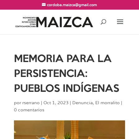
cordoba.maizca@gmail.com
MEMORIA PARA LA
PERSISTENCIA:
PUEBLOS INDÍGENAS
por
rserrano
|
Oct 1, 2023
|
Denuncia
,
El morralito
|
0 comentarios