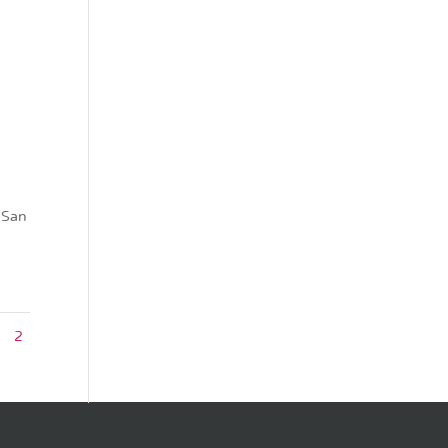
 San
1
2