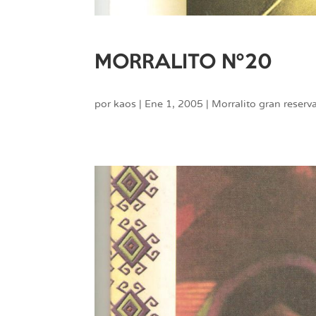
MORRALITO Nº20
por
kaos
|
Ene 1, 2005
|
Morralito gran reserv