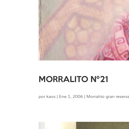
MORRALITO Nº21
por
kaos
|
Ene 1, 2006
|
Morralito gran reserv