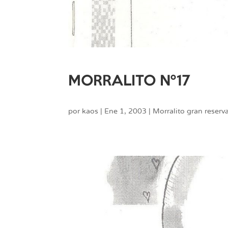
MORRALITO Nº17
por
kaos
|
Ene 1, 2003
|
Morralito gran reserv