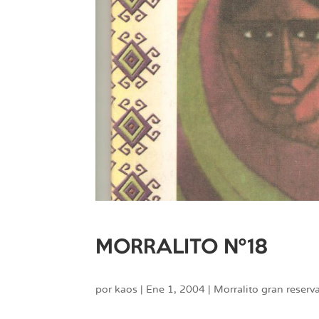
MORRALITO Nº18
por
kaos
|
Ene 1, 2004
|
Morralito gran reserv